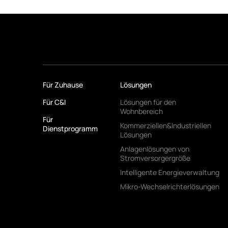
Für Zuhause
Lösungen
Für C&I
Lösungen für den
Wohnbereich
Für
Kommerziellen&Industriellen
Dienstprogramm
Lösungen
Anlagenlösungen von
Stromversorgergröße
Intelligente Energieverwaltung
Mikro-Wechselrichterlösungen