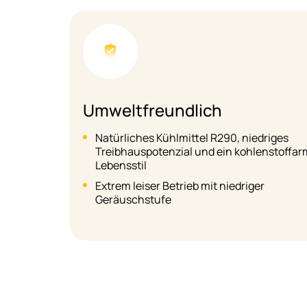
Intelligente Steuerung
Die intelligente App-Steuerung unterstütz
farmer
Überwachung, Betrieb und OTA-
Aktualisierungen aus der Ferne
Der bürstenlose DC-Motor ermöglicht ein
stufenlose Drehzahlregelung