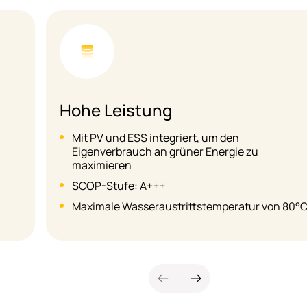
Flexibilität
Verfügbar in 5 Kapazitätsgrößen (8 bis 16 kW),
geeignet für Renovierungen und neue große
Gebäude
Hohe Interoperabilität, SG-bereit, Modbus
TCP/RTU unterstützt
0°C
Heizen + kühlen + Haushaltsheißwasser
(DHW=Domestic Hot Water)