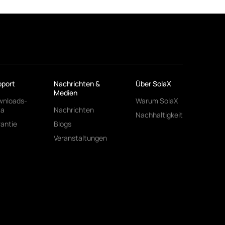
port
Nachrichten &
Über SolaX
Medien
wnloads-
Warum SolaX
ta
Nachrichten
Nachhaltigkeit
antie
Blogs
Veranstaltungen