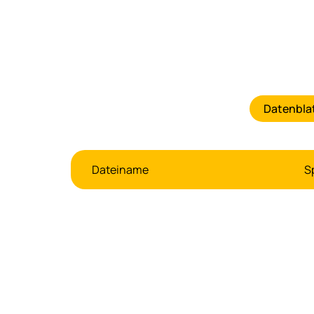
Datenbla
Dateiname
S