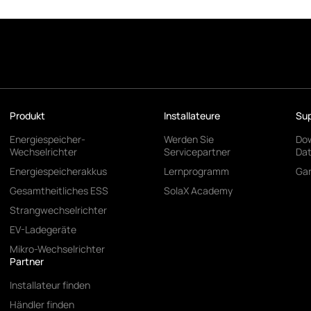
Produkt
Installateure
Sup
Energiespeicher-
Werden Sie
Do
Wechselrichter
Servicepartner
Da
Energiespeicherakkus
Lernprogramm
Gar
Gesamtheitliches ESS
SolaX Academy
Strangwechselrichter
EV-Ladegeräte
Mikro-Wechselrichter
Partner
Installateur finden
Händler finden