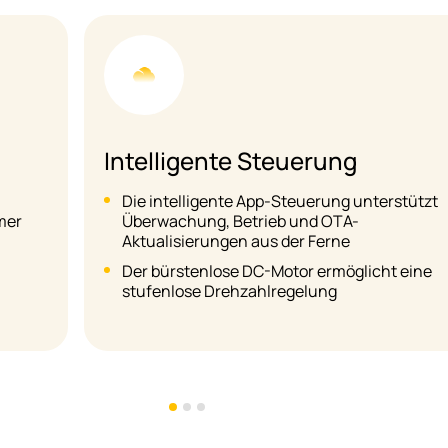
Hohe Leistung
t
Mit PV und ESS integriert, um den
Eigenverbrauch an grüner Energie zu
maximieren
e
SCOP-Stufe: A+++
Maximale Wasseraustrittstemperatur von 8