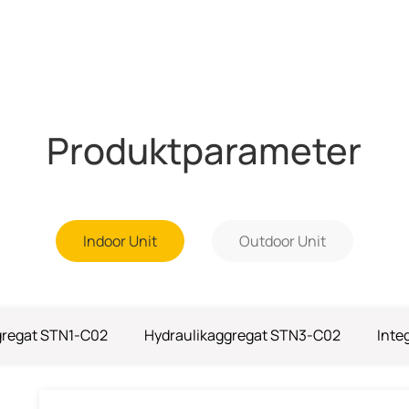
Produktparameter
Indoor Unit
Outdoor Unit
gregat STN1-C02
Hydraulikaggregat STN3-C02
Inte