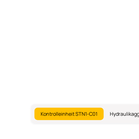
Kontrolleinheit STN1-C01
Hydraulikag