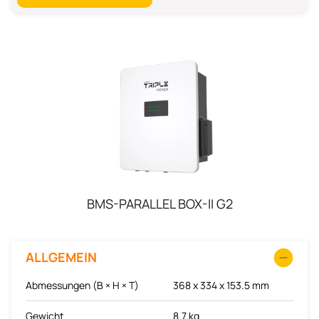
BMS-PARALLEL BOX-II G2
ALLGEMEIN
Abmessungen (B × H × T)
368 x 334 x 153.5 mm
Gewicht
8.7 kg