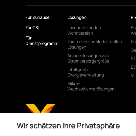
Für Zuhause
Lösungen
Pr
Für C&I
Lösungen für den
En
Wohnbereich
We
Für
Kommerziellen&Industriellen
En
Dienstprogramm
Lösungen
Ge
Anlagenlösungen von
St
Stromversorgergröße
EV
Intelligente
Energieverwaltung
Mi
Mikro-
Wechselrichterlösungen
Wir schätzen Ihre Privatsphäre