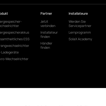
odukt
Partner
Installateure
ergiespeicher-
Jetzt
Werden Sie
chselrichter
verbinden
Servicepartner
ergiespeicherakkus
Installateur
Lernprogramm
finden
samtheitliches ESS
SolaX Academy
Händler
rangwechselrichter
finden
-Ladegeräte
kro-Wechselrichter