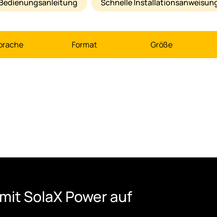
Bedienungsanleitung
Schnelle Installationsanweisun
prache
Format
Größe
mit SolaX Power auf