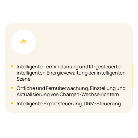
Intelligente Terminplanung und KI-gesteuerte
intelligenten Energievewaltung der intelligenten
Szene
Örtliche und Fernüberwachung, Einstellung und
Aktualisierung von Chargen-Wechselrichtern
Intelligente Exportsteuerung, DRM-Steuerung
und Rundsteuerung usw. des
Chargenwechselrichters
Unterstützt Datenspeicherung mit großer
Kapazität