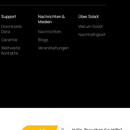
Support
Nachrichten &
Über SolaX
Medien
Downloads-
Warum SolaX
Data
Nachrichten
Nachhaltigkeit
Garantie
Blogs
Weltweite
Veranstaltungen
Kontakte